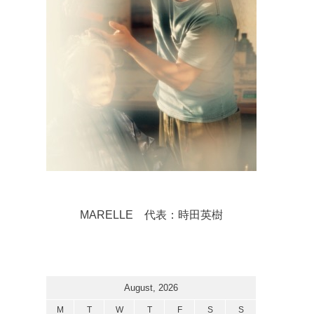
MARELLE 代表：時田英樹
August, 2026
M
T
W
T
F
S
S