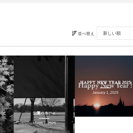
並べ替え
0
HAPPY NEW YEAR 2025
January
1
,
2025
0
公園のカフェ
March
7
,
2025