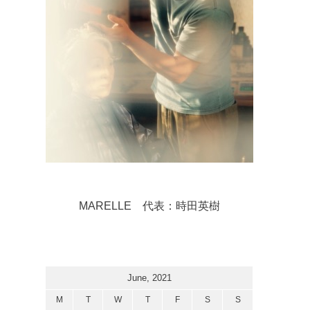
MARELLE 代表：時田英樹
June, 2021
M
T
W
T
F
S
S